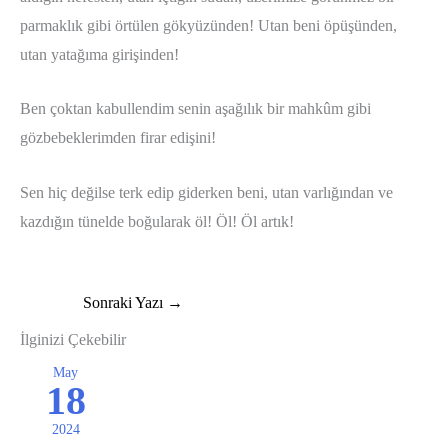
parmaklık gibi örtülen gökyüzünden! Utan beni öpüşünden,
utan yatağıma girişinden!
Ben çoktan kabullendim senin aşağılık bir mahkûm gibi
gözbebeklerimden firar edişini!
Sen hiç değilse terk edip giderken beni, utan varlığından ve
kazdığın tünelde boğularak öl! Öl! Öl artık!
Sonraki Yazı
→
İlginizi Çekebilir
May
18
2024