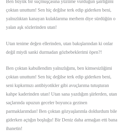
Ben büyük bir suçmuşçasına yüzüme vurduğun şairliğimi
çoktan unuttum! Sen hiç değilse terk edip giderken beni,
yalnızlıktan kanayan kulaklarıma merhem diye sürdüğün o
yalan aşk sözlerinden utan!
Utan tenime değen ellerinden, utan bakışlarından ki onlar
değil miydi sanki durmadan gözbebeklerimi öpen?!
Ben çoktan kabullendim yalnızlığımı, ben kimsesizliğimi
çoktan unuttum! Sen hiç değilse terk edip giderken beni,
seni kıpkırmızı antibiyotikler gibi avuçlarıma tutuşturan
kahpe kaderinden utan! Utan sana yazdığım şiirlerden, utan
saçlarında upuzun geceler boyunca gezinen
parmaklarımdan! Ben çoktan gözyaşlarımla doldurdum bile
giderken açtığın boşluğu! Bir Deniz daha armağan etti bana
ihanetin!