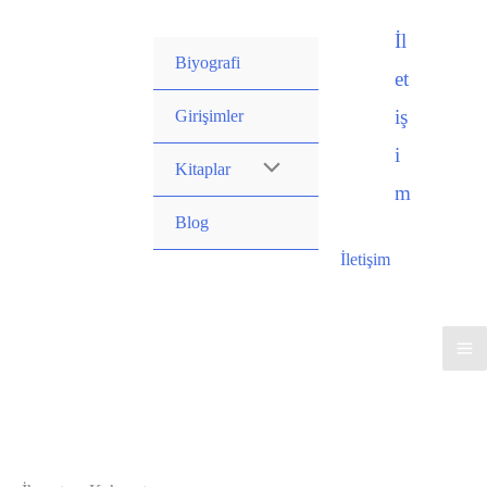
İçeriğe
İl
atla
Biyografi
et
iş
Girişimler
i
Kitaplar
m
Blog
İletişim