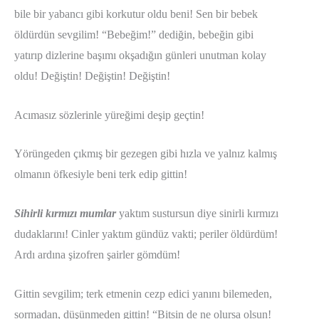
bile bir yabancı gibi korkutur oldu beni! Sen bir bebek
öldürdün sevgilim! “Bebeğim!” dediğin, bebeğin gibi
yatırıp dizlerine başımı okşadığın günleri unutman kolay
oldu! Değiştin! Değiştin! Değiştin!
Acımasız sözlerinle yüreğimi deşip geçtin!
Yörüngeden çıkmış bir gezegen gibi hızla ve yalnız kalmış
olmanın öfkesiyle beni terk edip gittin!
Sihirli kırmızı mumlar
yaktım sustursun diye sinirli kırmızı
dudaklarını! Cinler yaktım gündüz vakti; periler öldürdüm!
Ardı ardına şizofren şairler gömdüm!
Gittin sevgilim; terk etmenin cezp edici yanını bilemeden,
sormadan, düşünmeden gittin! “Bitsin de ne olursa olsun!