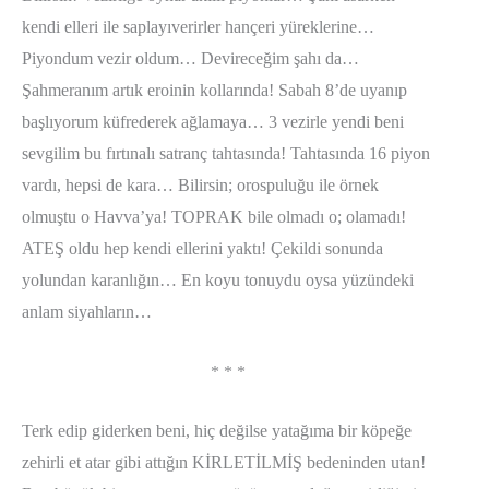
kendi elleri ile saplayıverirler hançeri yüreklerine…
Piyondum vezir oldum… Devireceğim şahı da…
Şahmeranım artık eroinin kollarında! Sabah 8’de uyanıp
başlıyorum küfrederek ağlamaya… 3 vezirle yendi beni
sevgilim bu fırtınalı satranç tahtasında! Tahtasında 16 piyon
vardı, hepsi de kara… Bilirsin; orospuluğu ile örnek
olmuştu o Havva’ya! TOPRAK bile olmadı o; olamadı!
ATEŞ oldu hep kendi ellerini yaktı! Çekildi sonunda
yolundan karanlığın… En koyu tonuydu oysa yüzündeki
anlam siyahların…
* * *
Terk edip giderken beni, hiç değilse yatağıma bir köpeğe
zehirli et atar gibi attığın KİRLETİLMİŞ bedeninden utan!