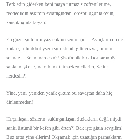
Terk edip giderken beni maya tutmaz şizofrenilerime,
reddedildin aşkımın evlatlığından, orospuluğunla övün,
kancıklığınla boyan!
En güzel şiirlerimi yazacaktım senin için… Avuçlarımda ne
kadar şiir biriktirdiysem sürüklendi gitti gözyaşlarımın
selinde… Selin; nerdesin?! Şizofrenik bir alacakaranlığa
saplanmışken yine ruhum, tutmazken ellerim, Selin;
nerdesin?!
Yine, yeni, yeniden yenik çıktım bu savaştan daha hiç
dinlenmeden!
Hırçınlaşan sözlerin, saldırganlaşan dudakların değil miydi
sanki üstümü bir kefen gibi örten?! Bak işte gittin sevgilim!
Buz tuttu yine ellerim! Okşamak için uzattığın parmakların