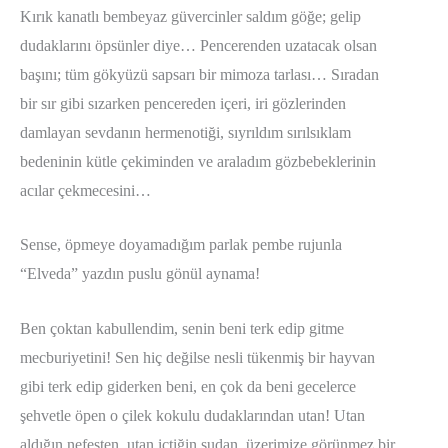
Kırık kanatlı bembeyaz güvercinler saldım göğe; gelip
dudaklarını öpsünler diye… Pencerenden uzatacak olsan
başını; tüm gökyüzü sapsarı bir mimoza tarlası… Sıradan
bir sır gibi sızarken pencereden içeri, iri gözlerinden
damlayan sevdanın hermenotiği, sıyrıldım sırılsıklam
bedeninin kütle çekiminden ve araladım gözbebeklerinin
acılar çekmecesini…
Sense, öpmeye doyamadığım parlak pembe rujunla
“Elveda” yazdın puslu gönül aynama!
Ben çoktan kabullendim, senin beni terk edip gitme
mecburiyetini! Sen hiç değilse nesli tükenmiş bir hayvan
gibi terk edip giderken beni, en çok da beni gecelerce
şehvetle öpen o çilek kokulu dudaklarından utan! Utan
aldığın nefesten, utan içtiğin sudan, üzerimize görünmez bir