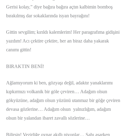
Gerisi kolay,” diye bağıra bağıra açtın kalbimin bomboş
bırakılmış dar sokaklarında isyan bayrağını!
Gittin sevgilim; kırıldı kalemlerim! Her paragrafıma gidişini
yazdım! Acı çektire çektire, her an biraz daha yakarak
canımı gittin!
BIRAKTIN BENİ!
Ağlamıyorum ki ben, gözyaşı değil, adaktır yanaklarımı
kıpkırmızı volkanik bir göle çeviren… Adağım olsun
gökyüzüne, adağım olsun yüzünü utanmaz bir göğe çeviren
devasa gözlerine… Adağım olsun yalnızlığım, adağım
olsun bir yalandan ibaret zavallı sözlerine…
Bilirsin! Vezirliğe oynar akıllı piyonlar… Şahı asarken