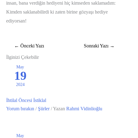
insan, bana verdiğin hediyeni hiç kimseden saklamadım:
Kimden saklanabilirdi ki zaten birine gözyaşı hediye
ediyorsan!
←
Önceki Yazı
Sonraki Yazı
→
İlginizi Çekebilir
May
19
2024
İhtilal Öncesi İstiklal
Yorum bırakın
/
Şiirler
/ Yazan
Rahmi Vidinlioğlu
May