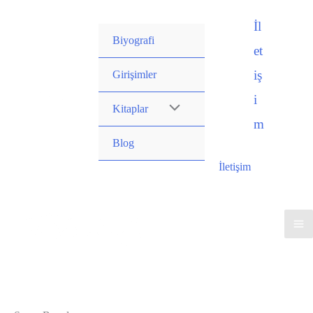
İçeriğe
İl
atla
Biyografi
et
iş
Girişimler
i
Kitaplar
m
Blog
İletişim