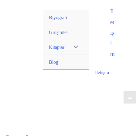
İçeriğe
İl
atla
Biyografi
et
iş
Girişimler
i
Kitaplar
m
Blog
İletişim