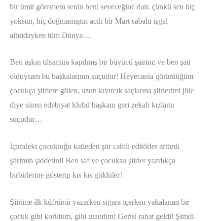
bir ümit göremem senin beni seveceğine dair, çünkü sen hiç
yoksun, hiç doğmamıştın acılı bir Mart sabahı işgal
altındayken tüm Dünya…
Ben aşkın tılsımına kapılmış bir büyücü şairim; ve ben şair
olduysam bu başkalarının suçudur! Heyecanla götürdüğüm
çocukça şiirlere gülen, uzun kıvırcık saçlarına şiirlerimi jöle
diye süren edebiyat klubü başkanı geri zekalı kızların
suçudur…
İçimdeki çocukluğu katleden şiir cahili editörler arttırdı
şiirimin şiddetini! Ben saf ve çocuksu şiirler yazdıkça
birbirlerine gösterip kıs kıs güldüler!
Şiirime ilk küfrümü yazarken sigara içerken yakalanan bir
çocuk gibi korktum, gibi utandım! Gerisi rahat geldi! Şimdi