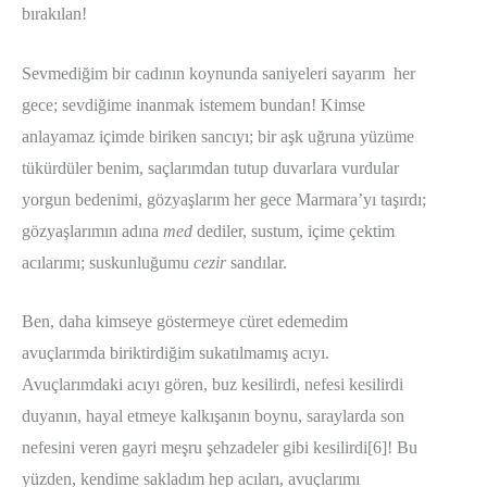
bırakılan!
Sevmediğim bir cadının koynunda saniyeleri sayarım her
gece; sevdiğime inanmak istemem bundan! Kimse
anlayamaz içimde biriken sancıyı; bir aşk uğruna yüzüme
tükürdüler benim, saçlarımdan tutup duvarlara vurdular
yorgun bedenimi, gözyaşlarım her gece Marmara’yı taşırdı;
gözyaşlarımın adına
med
dediler, sustum, içime çektim
acılarımı; suskunluğumu
cezir
sandılar.
Ben, daha kimseye göstermeye cüret edemedim
avuçlarımda biriktirdiğim sukatılmamış acıyı.
Avuçlarımdaki acıyı gören, buz kesilirdi, nefesi kesilirdi
duyanın, hayal etmeye kalkışanın boynu, saraylarda son
nefesini veren gayri meşru şehzadeler gibi kesilirdi[6]! Bu
yüzden, kendime sakladım hep acıları, avuçlarımı