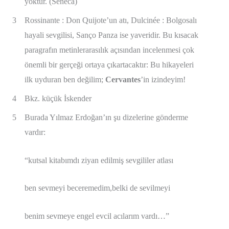
yoktur. (Seneca)
3
Rossinante : Don Quijote’un atı, Dulcinée : Bolgosalı
hayali sevgilisi, Sanço Panza ise yaveridir. Bu kısacak
paragrafın metinlerarasılık açısından incelenmesi çok
önemli bir gerçeği ortaya çıkartacaktır: Bu hikayeleri
ilk uyduran ben değilim;
Cervantes
’in izindeyim!
4
Bkz. küçük İskender
5
Burada Yılmaz Erdoğan’ın şu dizelerine gönderme
vardır:
“kutsal kitabımdı ziyan edilmiş sevgililer atlası
ben sevmeyi beceremedim,belki de sevilmeyi
benim sevmeye engel evcil acılarım vardı…”