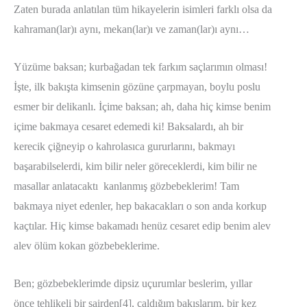
Zaten burada anlatılan tüm hikayelerin isimleri farklı olsa da
kahraman(lar)ı aynı, mekan(lar)ı ve zaman(lar)ı aynı…
Yüzüme baksan; kurbağadan tek farkım saçlarımın olması!
İşte, ilk bakışta kimsenin gözüne çarpmayan, boylu poslu
esmer bir delikanlı. İçime baksan; ah, daha hiç kimse benim
içime bakmaya cesaret edemedi ki! Baksalardı, ah bir
kerecik çiğneyip o kahrolasıca gururlarını, bakmayı
başarabilselerdi, kim bilir neler göreceklerdi, kim bilir ne
masallar anlatacaktı kanlanmış gözbebeklerim! Tam
bakmaya niyet edenler, hep bakacakları o son anda korkup
kaçtılar. Hiç kimse bakamadı henüz cesaret edip benim alev
alev ölüm kokan gözbebeklerime.
Ben; gözbebeklerimde dipsiz uçurumlar beslerim, yıllar
önce tehlikeli bir şairden[4], çaldığım bakışlarım, bir kez