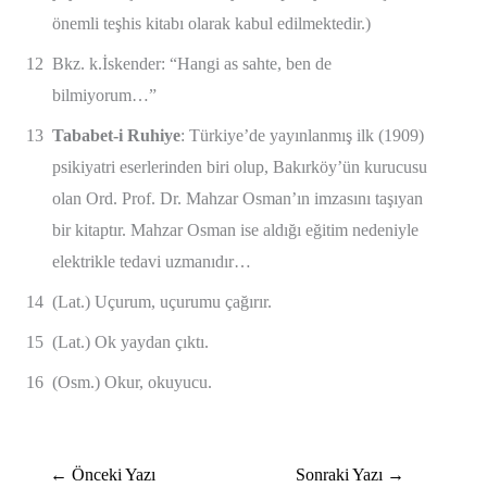
önemli teşhis kitabı olarak kabul edilmektedir.)
12
Bkz. k.İskender: “Hangi as sahte, ben de
bilmiyorum…”
13
Tababet-i Ruhiye
: Türkiye’de yayınlanmış ilk (1909)
psikiyatri eserlerinden biri olup, Bakırköy’ün kurucusu
olan Ord. Prof. Dr. Mahzar Osman’ın imzasını taşıyan
bir kitaptır. Mahzar Osman ise aldığı eğitim nedeniyle
elektrikle tedavi uzmanıdır…
14
(Lat.) Uçurum, uçurumu çağırır.
15
(Lat.) Ok yaydan çıktı.
16
(Osm.) Okur, okuyucu.
←
Önceki Yazı
Sonraki Yazı
→