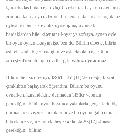
için arkadaş bulamayan küçük kızlar, tek başlarına oynamak
zorunda kalırlar ya evlerinin bir kenarında, ama o küçük kız
öylesine inanır da evcilik oynadığına, oyuncak
bardaklardan bile ikişer tane koyar ya sofraya, aynen öyle
bir oyun oynamaktayım işte ben de. Bilirim elbette, bilirim
aslında senin hiç olmadığını ve asla da olamayacağını
ama
şizofreni
de tıpkı evcilik gibi
yalnız oynanmaz!
Bilirim ben şizofreniyi.
DSM – IV
[11]’den değil, bizzat
çıraklıktan başlayarak öğrendim! Bilirim bu oyunu
oynarken, karşındakine durmadan blöfler yapman
gerektiğini, bütün oyun boyunca yalanlarla gerçeklerin hiç
durmadan sevişerek ürediklerini ve bu oyunu galip olarak
bitirebilmek için elindeki beş kağıdın da As[12] olması
gerektiğini, bilirim!