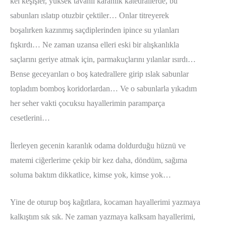
kel keşişler, yüksek tavanlı karanlık katedrallerde, bu
sabunları ıslatıp otuzbir çektiler… Onlar titreyerek
boşalırken kazınmış saçdiplerinden ipince su yılanları
fışkırdı… Ne zaman uzansa elleri eski bir alışkanlıkla
saçlarını geriye atmak için, parmakuçlarını yılanlar ısırdı…
Bense geceyarıları o boş katedrallere girip ıslak sabunlar
topladım bomboş koridorlardan… Ve o sabunlarla yıkadım
her seher vakti çocuksu hayallerimin paramparça
cesetlerini…
İlerleyen gecenin karanlık odama doldurduğu hüznü ve
matemi ciğerlerime çekip bir kez daha, döndüm, sağıma
soluma baktım dikkatlice, kimse yok, kimse yok…
Yine de oturup boş kağıtlara, kocaman hayallerimi yazmaya
kalkıştım sık sık. Ne zaman yazmaya kalksam hayallerimi,