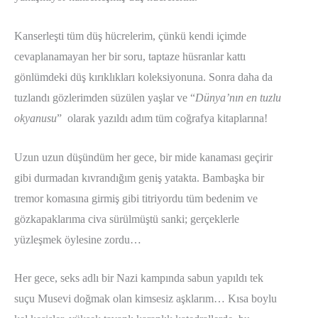
Kanserleşti tüm düş hücrelerim, çünkü kendi içimde
cevaplanamayan her bir soru, taptaze hüsranlar kattı
gönlümdeki düş kırıklıkları koleksiyonuna. Sonra daha da
tuzlandı gözlerimden süzülen yaşlar ve “
Dünya’nın en tuzlu
okyanusu
” olarak yazıldı adım tüm coğrafya kitaplarına!
Uzun uzun düşündüm her gece, bir mide kanaması geçirir
gibi durmadan kıvrandığım geniş yatakta. Bambaşka bir
tremor komasına girmiş gibi titriyordu tüm bedenim ve
gözkapaklarıma civa sürülmüştü sanki; gerçeklerle
yüzleşmek öylesine zordu…
Her gece, seks adlı bir Nazi kampında sabun yapıldı tek
suçu Musevi doğmak olan kimsesiz aşklarım… Kısa boylu