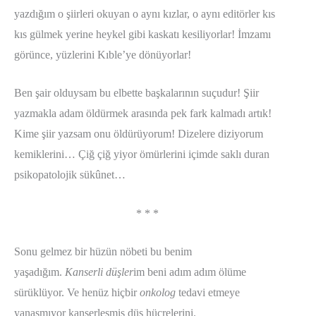
yazdığım o şiirleri okuyan o aynı kızlar, o aynı editörler kıs
kıs gülmek yerine heykel gibi kaskatı kesiliyorlar! İmzamı
görünce, yüzlerini Kıble’ye dönüyorlar!
Ben şair olduysam bu elbette başkalarının suçudur! Şiir
yazmakla adam öldürmek arasında pek fark kalmadı artık!
Kime şiir yazsam onu öldürüyorum! Dizelere diziyorum
kemiklerini… Çiğ çiğ yiyor ömürlerini içimde saklı duran
psikopatolojik sükûnet…
* * *
Sonu gelmez bir hüzün nöbeti bu benim
yaşadığım.
Kanserli düşler
im beni adım adım ölüme
sürüklüyor. Ve henüz hiçbir
onkolog
tedavi etmeye
yanaşmıyor kanserleşmiş düş hücrelerini.