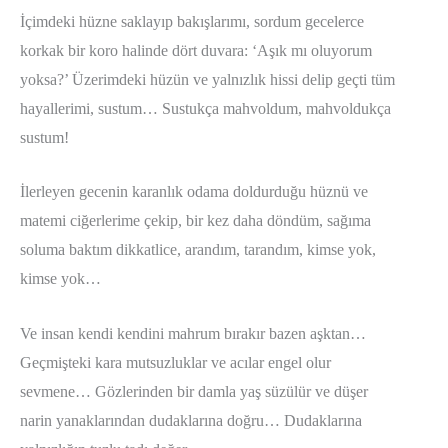
İçimdeki hüzne saklayıp bakışlarımı, sordum gecelerce
korkak bir koro halinde dört duvara: ‘Aşık mı oluyorum
yoksa?’ Üzerimdeki hüzün ve yalnızlık hissi delip geçti tüm
hayallerimi, sustum… Sustukça mahvoldum, mahvoldukça
sustum!
İlerleyen gecenin karanlık odama doldurduğu hüznü ve
matemi ciğerlerime çekip, bir kez daha döndüm, sağıma
soluma baktım dikkatlice, arandım, tarandım, kimse yok,
kimse yok…
Ve insan kendi kendini mahrum bırakır bazen aşktan…
Geçmişteki kara mutsuzluklar ve acılar engel olur
sevmene… Gözlerinden bir damla yaş süzülür ve düşer
narin yanaklarından dudaklarına doğru… Dudaklarına