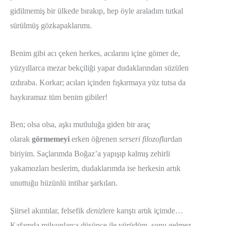
gidilmemiş bir ülkede bırakıp, hep öyle araladım tutkal
sürülmüş gözkapaklarımı.
Benim gibi acı çeken herkes, acılarını içine gömer de,
yüzyıllarca mezar bekçiliği yapar dudaklarından süzülen
ızdıraba. Korkar; acıları içinden fışkırmaya yüz tutsa da
haykıramaz tüm benim gibiler!
Ben; olsa olsa, aşkı mutluluğa giden bir araç
olarak
görmemeyi
erken öğrenen
serseri filozoflar
dan
biriyim. Saçlarımda Boğaz’a yapışıp kalmış zehirli
yakamozları beslerim, dudaklarımda ise herkesin artık
unuttuğu hüzünlü intihar şarkıları.
Şiirsel akıntılar, felsefik
deniz
lere karıştı artık içimde…
Kafamda milyonlarca düşünce ile yürüdüm, sonu gelmez