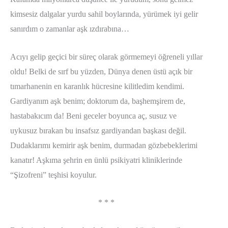
kimsesiz dalgalar yurdu sahil boylarında, yürümek iyi gelir
sanırdım o zamanlar aşk ızdırabına…
Acıyı gelip geçici bir süreç olarak görmemeyi öğreneli yıllar
oldu! Belki de sırf bu yüzden, Dünya denen üstü açık bir
tımarhanenin en karanlık hücresine kilitledim kendimi.
Gardiyanım aşk benim; doktorum da, başhemşirem de,
hastabakıcım da! Beni geceler boyunca aç, susuz ve
uykusuz bırakan bu insafsız gardiyandan başkası değil.
Dudaklarımı kemirir aşk benim, durmadan gözbebeklerimi
kanatır! Aşkıma şehrin en ünlü psikiyatri kliniklerinde
“Şizofreni” teşhisi koyulur.
* * *