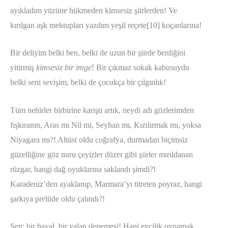
ayıkladım yüzüne hükmeden kimsesiz şiirlerden! Ve
kırılgan aşk mektupları yazdım yeşil reçete[10] koçanlarına!
Bir deliyim belki ben, belki de uzun bir şiirde benliğini
yitirmiş
kimsesiz bir imge
! Bir çıkmaz sokak kabusuydu
belki seni sevişim, belki de çocukça bir çılgınlık!
Tüm nehirler birbirine karıştı artık, neydi adı gözlerimden
fışkıranın, Aras mı Nil mi, Seyhan mı, Kızılırmak mı, yoksa
Niyagara mı?! Altüst oldu coğrafya, durmadan biçimsiz
güzelliğine göz nuru çeyizler düzer gibi şiirler mırıldanan
rüzgar, hangi dağ oyuklarına saklandı şimdi?!
Karadeniz’den ayaklanıp, Marmara’yı titreten poyraz, hangi
şarkıya prelüde oldu çalındı?!
Sen; bir hayal, bir yalan denemesi! Hani evcilik oynamak