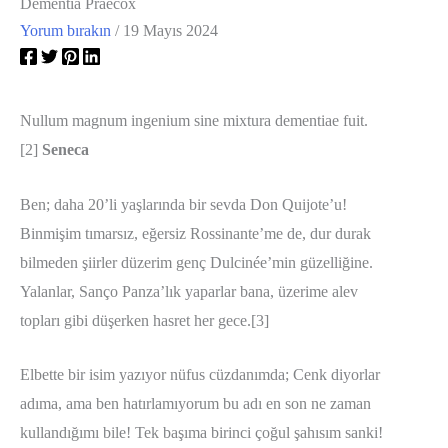
Dementia Praecox
Yorum bırakın
/
19 Mayıs 2024
Nullum magnum ingenium sine mixtura dementiae fuit.
[2]
Seneca
Ben; daha 20’li yaşlarında bir sevda Don Quijote’u!
Binmişim tımarsız, eğersiz Rossinante’me de, dur durak
bilmeden şiirler düzerim genç Dulcinée’min güzelliğine.
Yalanlar, Sanço Panza’lık yaparlar bana, üzerime alev
topları gibi düşerken hasret her gece.[3]
Elbette bir isim yazıyor nüfus cüzdanımda; Cenk diyorlar
adıma, ama ben hatırlamıyorum bu adı en son ne zaman
kullandığımı bile! Tek başıma birinci çoğul şahısım sanki!