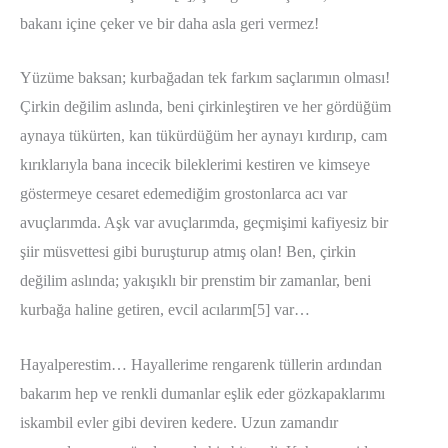
bakanı içine çeker ve bir daha asla geri vermez!
Yüzüme baksan; kurbağadan tek farkım saçlarımın olması!
Çirkin değilim aslında, beni çirkinleştiren ve her gördüğüm
aynaya tükürten, kan tükürdüğüm her aynayı kırdırıp, cam
kırıklarıyla bana incecik bileklerimi kestiren ve kimseye
göstermeye cesaret edemediğim grostonlarca acı var
avuçlarımda. Aşk var avuçlarımda, geçmişimi kafiyesiz bir
şiir müsvettesi gibi buruşturup atmış olan! Ben, çirkin
değilim aslında; yakışıklı bir prenstim bir zamanlar, beni
kurbağa haline getiren, evcil acılarım[5] var…
Hayalperestim… Hayallerime rengarenk tüllerin ardından
bakarım hep ve renkli dumanlar eşlik eder gözkapaklarımı
iskambil evler gibi deviren kedere. Uzun zamandır