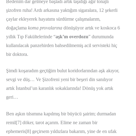
Bedenim dar gelmeye başladı artık taşıdığı ağır tonajlı
şizofren ruha! Ardı arkasına yaktığım sigaralara, 12 şekerli
çaylar ekleyerek hayatımı sürdürme çalışmalarım,
doğaçlama
koma provalarına
dönüşüyor artık ve koskoca 6
yıllık Tıp Fakültelerinde “
aşk’ın overdozu
” durumunda
kullanılacak panzehirden bahsedilmemiş acil servisteki hiç
bir doktora.
Şimdi koşaradım geçtiğim bulut koridorlarından aşk akıyor,
sevgi ve düş… Ve Şizofreni yeni bir beşeri din sanılıyor
artık İstanbul’un karanlık sokaklarında! Dönüş yok artık
geri…
Ben aşkın tılsımına kapılmış bir büyücü şairim; durmadan
remil[7] döker, tarot açarım. Elime ne zaman bir
ephemeris[8] geçirsem yıldızlara bakarım, yine de en ufak