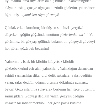
uyumadım, ama rüyalarım da hiç bitmedi. Kahverengiden
elâya transit geçmeye uğraşan hüzünlü gözlerim, yıllar önce
öğrenmişti
uyanıkken rüya görmeyi
!
Çünkü, erken kurulmuş bir düşten son hızla yeryüzüne
düşerken, göğün göğsünde unuttum
gözlerimden birini
. Ve
görünmez bir gözyaşı gölünde bulanık bir gölgeydi gövdeyi
hor gören gözü pek bedenim!
Yalnızım… Islak bir kibritin kifayetsiz kibridir
gözbebeklerimi esir alan yalnızlık… Yalnızlığım durmadan
zehirli sarmaşıklar diker dibi delik saksılara. Saksı dediğin
yalan, saksı dediğin odanın ortasına dökülmüş acımasız
beton! Gözyaşlarımla sulayarak beslerim her gece bu zehirli
sarmaşıkları. Gözyaşı dediğin yalan, gözyaşı dediğin
imzasız bir intihar mektubu; her gece posta kutuma