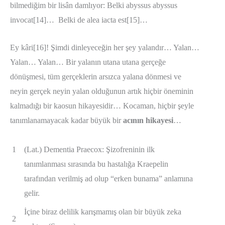
bilmediğim bir lisân damlıyor: Belki abyssus abyssus
invocat[14]… Belki de alea iacta est[15]…
Ey kâri[16]! Şimdi dinleyeceğin her şey yalandır… Yalan…
Yalan… Yalan… Bir yalanın utana utana gerçeğe
dönüşmesi, tüm gerçeklerin arsızca yalana dönmesi ve
neyin gerçek neyin yalan olduğunun artık hiçbir öneminin
kalmadığı bir kaosun hikayesidir… Kocaman, hiçbir şeyle
tanımlanamayacak kadar büyük bir
acının hikayesi
…
1
(Lat.) Dementia Praecox: Şizofreninin ilk
tanımlanması sırasında bu hastalığa Kraepelin
tarafından verilmiş ad olup “erken bunama” anlamına
gelir.
İçine biraz delilik karışmamış olan bir büyük zeka
2