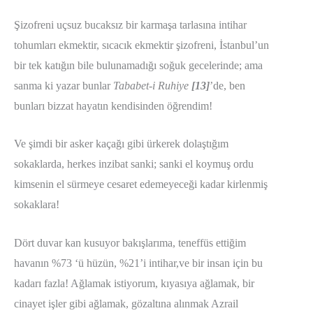
Şizofreni uçsuz bucaksız bir karmaşa tarlasına intihar
tohumları ekmektir, sıcacık ekmektir şizofreni, İstanbul’un
bir tek katığın bile bulunamadığı soğuk gecelerinde; ama
sanma ki yazar bunlar
Tababet-i Ruhiye
[13]
’de, ben
bunları bizzat hayatın kendisinden öğrendim!
Ve şimdi bir asker kaçağı gibi ürkerek dolaştığım
sokaklarda, herkes inzibat sanki; sanki el koymuş ordu
kimsenin el sürmeye cesaret edemeyeceği kadar kirlenmiş
sokaklara!
Dört duvar kan kusuyor bakışlarıma, teneffüs ettiğim
havanın %73 ‘ü hüzün, %21’i intihar,ve bir insan için bu
kadarı fazla! Ağlamak istiyorum, kıyasıya ağlamak, bir
cinayet işler gibi ağlamak, gözaltına alınmak Azrail