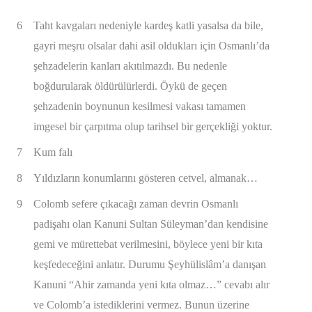
6
Taht kavgaları nedeniyle kardeş katli yasalsa da bile,
gayri meşru olsalar dahi asil oldukları için Osmanlı’da
şehzadelerin kanları akıtılmazdı. Bu nedenle
boğdurularak öldürülürlerdi. Öykü de geçen
şehzadenin boynunun kesilmesi vakası tamamen
imgesel bir çarpıtma olup tarihsel bir gerçekliği yoktur.
7
Kum falı
8
Yıldızların konumlarını gösteren cetvel, almanak…
9
Colomb sefere çıkacağı zaman devrin Osmanlı
padişahı olan Kanuni Sultan Süleyman’dan kendisine
gemi ve mürettebat verilmesini, böylece yeni bir kıta
keşfedeceğini anlatır. Durumu Şeyhülislâm’a danışan
Kanuni “Ahir zamanda yeni kıta olmaz…” cevabı alır
ve Colomb’a istediklerini vermez. Bunun üzerine